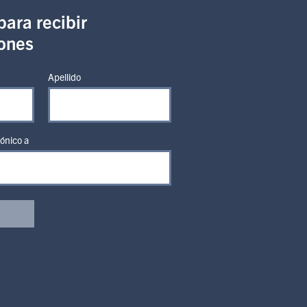
para recibir
iones
Apellido
rónico a