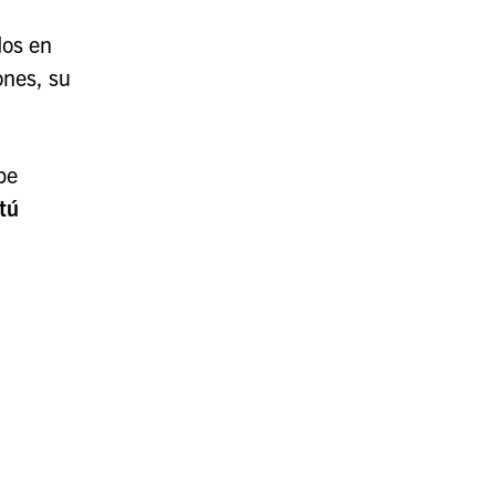
dos en
ones, su
pe
tú