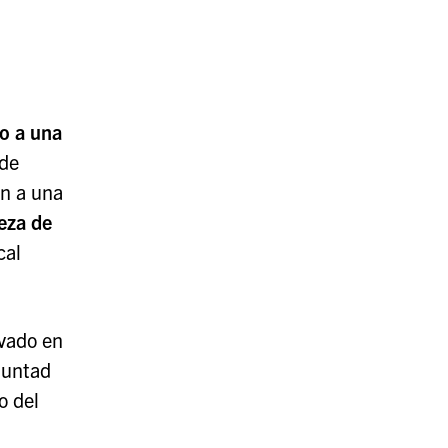
o a una
 de
n a una
eza de
cal
evado en
luntad
o del